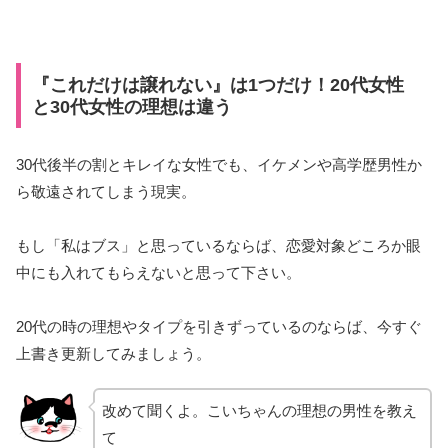
『これだけは譲れない』は1つだけ！20代女性
と30代女性の理想は違う
30代後半の割とキレイな女性でも、イケメンや高学歴男性か
ら敬遠されてしまう現実。
もし「私はブス」と思っているならば、恋愛対象どころか眼
中にも入れてもらえないと思って下さい。
20代の時の理想やタイプを引きずっているのならば、今すぐ
上書き更新してみましょう。
改めて聞くよ。こいちゃんの理想の男性を教え
て