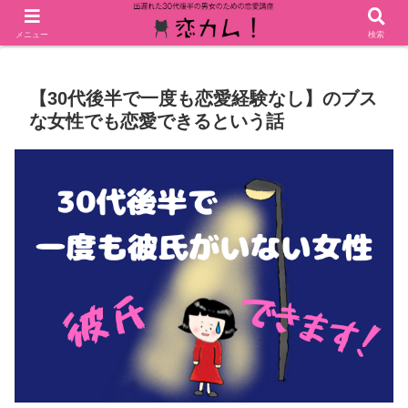
HOME
心理学
おんな記事
おとこ
メニュー
検索
【30代後半で一度も恋愛経験なし】のブス
な女性でも恋愛できるという話