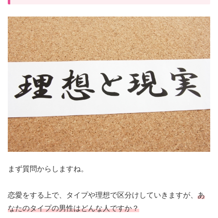
まず質問からしますね。
恋愛をする上で、タイプや理想で区分けしていきますが、
あ
なたのタイプの男性はどんな人ですか？